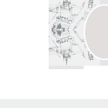
KUNST AM BAU 
HUMBOLDTFO
201