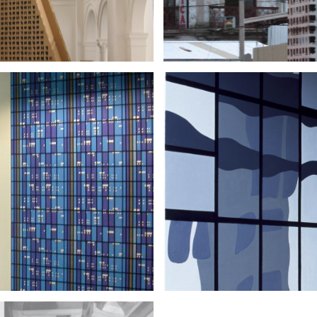
M LEIPZIG
WIENER WOH
3