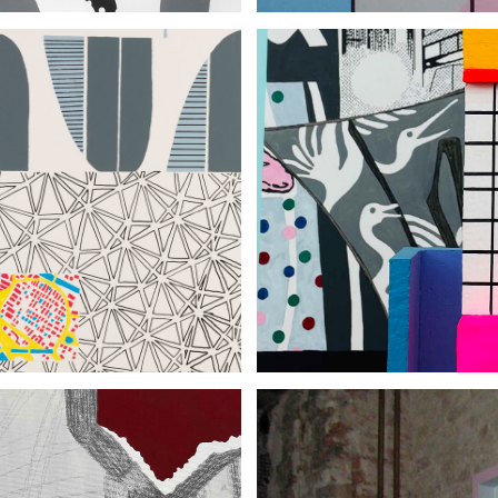
KUNSTRAUM
IKUM DRESDEN
B
9