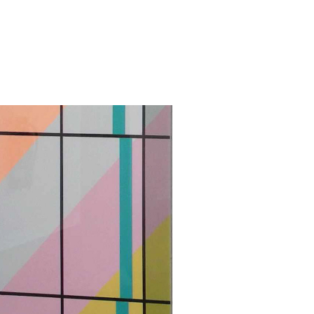
TION HONGKONG 
I HWW BERLIN
2013