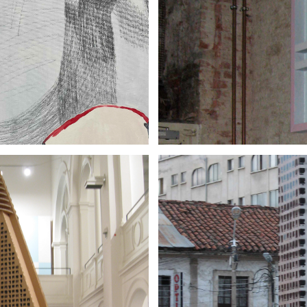
 124 BERLIN
CUSSL
0
ÖNGJANG 2008
TURM LA P
8