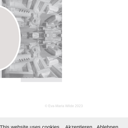
WETTBEWERB 
RUM BERLIN
8
© Eva-Maria Wilde 2023
This website uses cookies.
Akzeptieren
Ablehnen