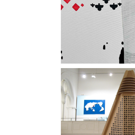
AUSSTELLUNG U
202
PJÖNGJANG PJ
200