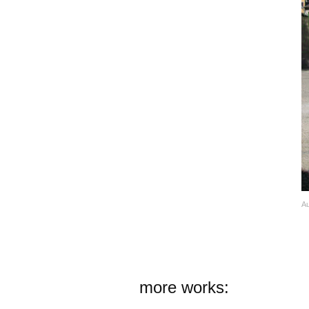
Au
more works: