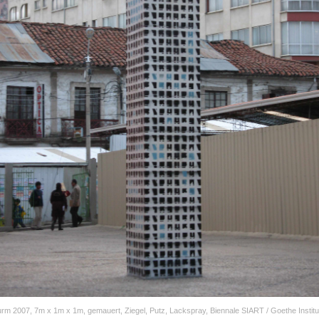
rm 2007, 7m x 1m x 1m, gemauert, Ziegel, Putz, Lackspray, Biennale SIART / Goethe Institu