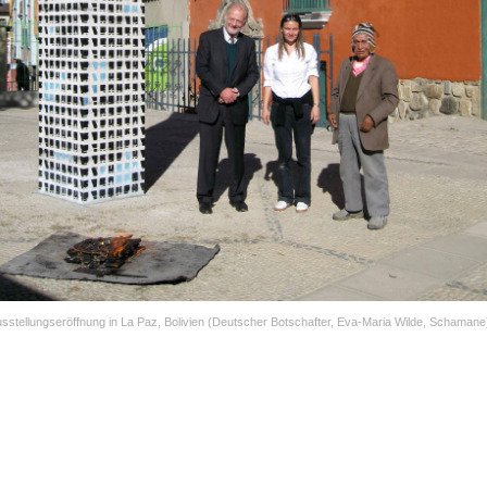
sstellungseröffnung in La Paz, Bolivien (Deutscher Botschafter, Eva-Maria Wilde, Schamane