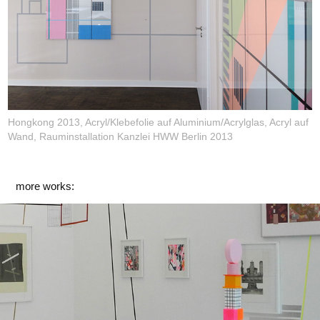
Hongkong 2013, Acryl/Klebefolie auf Aluminium/Acrylglas, Acryl auf
Wand, Rauminstallation Kanzlei HWW Berlin 2013
more works:
Tschtinzscht II, Kunstmuseum DKW, Cottbus
2014