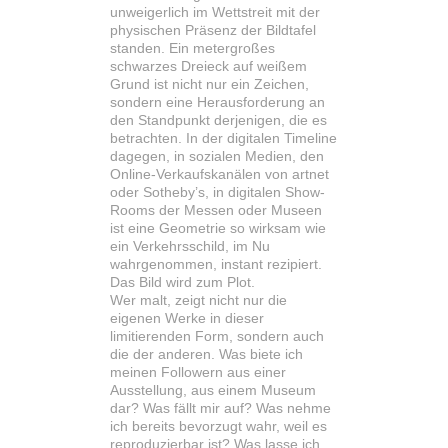
unweigerlich im Wettstreit mit der
physischen Präsenz der Bildtafel
standen. Ein metergroßes
schwarzes Dreieck auf weißem
Grund ist nicht nur ein Zeichen,
sondern eine Herausforderung an
den Standpunkt derjenigen, die es
betrachten. In der digitalen Timeline
dagegen, in sozialen Medien, den
Online-Verkaufskanälen von artnet
oder Sotheby’s, in digitalen Show-
Rooms der Messen oder Museen
ist eine Geometrie so wirksam wie
ein Verkehrsschild, im Nu
wahrgenommen, instant rezipiert.
Das Bild wird zum Plot.
Wer malt, zeigt nicht nur die
eigenen Werke in dieser
limitierenden Form, sondern auch
die der anderen. Was biete ich
meinen Followern aus einer
Ausstellung, aus einem Museum
dar? Was fällt mir auf? Was nehme
ich bereits bevorzugt wahr, weil es
reproduzierbar ist? Was lasse ich