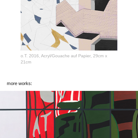
o.T. 2016, Acryl/Gouache auf Papier, 29cm x
21cm
more works:
Dynamo-Eintracht Hauptzollamt FFM